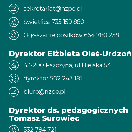
sekretariat@nzpe.pl
Świetlica 735 159 880
Ogłaszanie posiłków 664 780 258
Dyrektor Elżbieta Oleś-Urdzoń
43-200 Pszczyna, ul Bielska 54
dyrektor 502 243 181
biuro@nzpe.pl
Dyrektor ds. pedagogicznych
Tomasz Surowiec
532 784 721