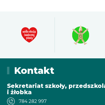
Żłobek N.P.
Przedszkole N.P.
Niepubliczna SP nr1
Niepubliczna SP nr2
Niepubliczne LO
Fundacja
Kontakt
WWR
Sekretariat szkoły, przedszkol
i żłobka
784 282 997