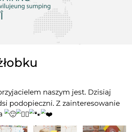
żłobku
przyjacielem naszym jest. Dzisiaj
dsi podopieczni. Z zainteresowanie
ka