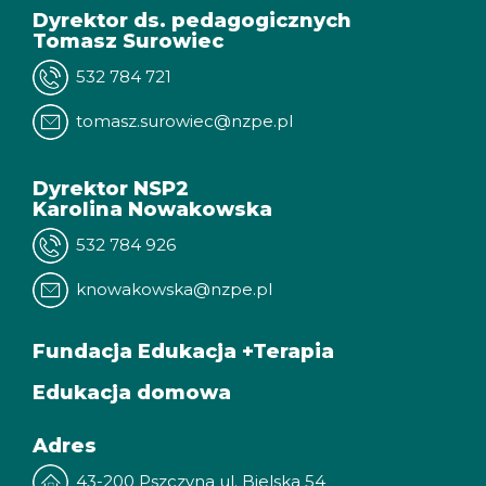
Dyrektor ds. pedagogicznych
Tomasz Surowiec
532 784 721
tomasz.surowiec@nzpe.pl
Dyrektor NSP2
Karolina Nowakowska
532 784 926
knowakowska@nzpe.pl
Fundacja Edukacja +Terapia
Edukacja domowa
Adres
43-200 Pszczyna ul. Bielska 54